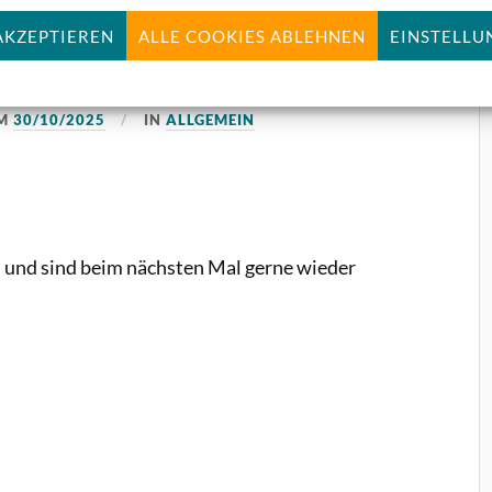
ilgenommen
AKZEPTIEREN
ALLE COOKIES ABLEHNEN
EINSTELLU
M
30/10/2025
IN
ALLGEMEIN
l und sind beim nächsten Mal gerne wieder