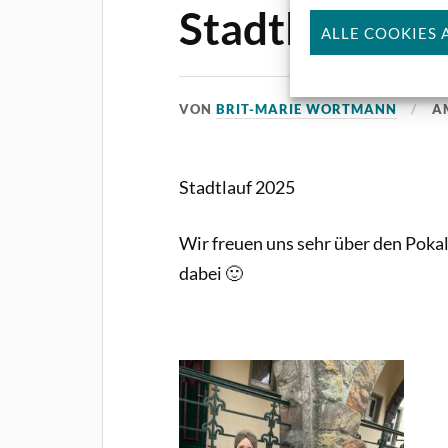
Stadtlauf te
ALLE COOKIES 
VON
BRIT-MARIE WORTMANN
A
Stadtlauf 2025
Wir freuen uns sehr über den Poka
dabei 🙂