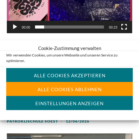
00:00
00:23
Cookie-Zustimmung verwalten
Wir verwenden Cookies, um unsere Webseite und unseren Service zu
optimieren.
ALLE COOKIES AKZEPTIEREN
Nur noch 8 Tage bis 6K
ALLE COOKIES ABLEHNEN
UNITED
EINSTELLUNGEN ANZEIGEN
PATROKLISCHULE SOEST
12/06/2026
Video-