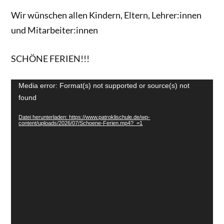
Wir wünschen allen Kindern, Eltern, Lehrer:innen
und Mitarbeiter:innen
SCHÖNE FERIEN!!!
Video-
Media error: Format(s) not supported or source(s) not
Player
found
Datei herunterladen: https://www.patroklischule.de/wp-
content/uploads/2026/07/Schoene-Ferien.mp4?_=1