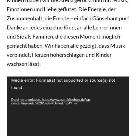
Kindern haben wir die Arena gerockt und mit Musik,
Emotionen und Liebe geflutet. Die Energie, der
Zusammenhalt, die Freude – einfach Gänsehaut pur!
Danke an jedes einzelne Kind, an alle Lehrerinnen
und Sie als Familien, die diesen Moment möglich
gemacht haben. Wir haben alle gezeigt, dass Musik
verbindet, Herzen höherschlagen und Kinder
wachsen lässt.
Video-
Media error: Format(s) not supported or source(s) not
Player
found
Datei herunterladen: https://www.patroklischule.de/wp-
content/uploads/2026/07/6-KUnited.mp4?_=2